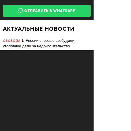
ОТПРАВИТЬ В WHATSAPP
АКТУАЛЬНЫЕ НОВОСТИ
В России впервые возбудили
СВОБОДА
уголовное дело за недоносительство
Жительницу Архангельской области
СВОБОДА
судят за пост в «Подслушано»
В ЕС призвали ввести билль о
ПЕРЕМЕНЫ
правах для роботов
Сбербанк заменит три тысячи
ПЕРЕМЕНЫ
сотрудников роботами
«Пакет Яровой» вошёл в топ-10
СВОБОДА
мировых угроз инновационному развитию