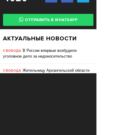
ОТПРАВИТЬ В WHATSAPP
АКТУАЛЬНЫЕ НОВОСТИ
В России впервые возбудили
СВОБОДА
уголовное дело за недоносительство
Жительницу Архангельской области
СВОБОДА
судят за пост в «Подслушано»
В ЕС призвали ввести билль о
ПЕРЕМЕНЫ
правах для роботов
Сбербанк заменит три тысячи
ПЕРЕМЕНЫ
сотрудников роботами
«Пакет Яровой» вошёл в топ-10
СВОБОДА