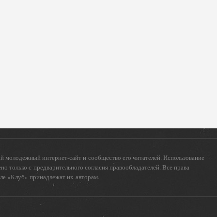
 молодежный интернет-сайт и сообщество его читателей. Использование
о только с предварительного согласия правообладателей. Все права
еле «Клуб» принадлежат их авторам.