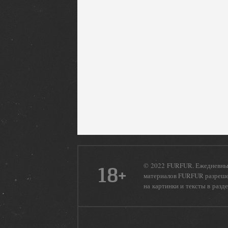
© 2022 FURFUR. Ежедневный
18+
материалов FURFUR разрешен
на картинки и тексты в разд