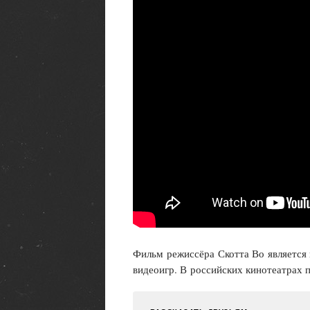
Фильм режиссёра Скотта Во является
видеоигр. В российских кинотеатрах 