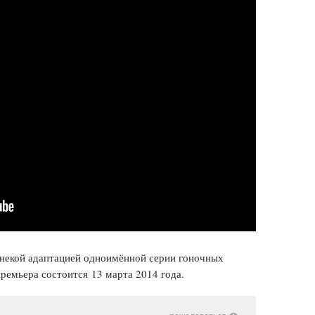
 некой адаптацией одноимённой серии гоночных
премьера состоится 13 марта 2014 года.