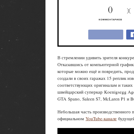
0
КОММЕНТАРИЕВ
В стремлении удивить зрителя конкуре
Отказавшись от компьютерной графики
которые можно ещё и повредить, прод
создали в своих гаражах 15 реплик и
соответствующих оригиналам и таких 
швейцарский суперкар Koenigsegg Ager
GTA Spano, Saleen S7, McLaren P1 и Bu
Небольшая часть производственного п
официальном
YouTube-канале
будущей