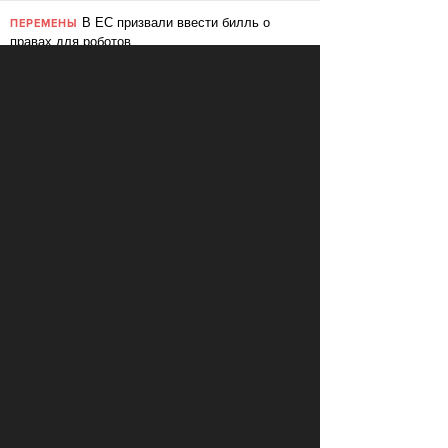
В ЕС призвали ввести билль о
ПЕРЕМЕНЫ
правах для роботов
Сбербанк заменит три тысячи
ПЕРЕМЕНЫ
сотрудников роботами
«Пакет Яровой» вошёл в топ-10
СВОБОДА
мировых угроз инновационному развитию
Слушать: Зимний микс Кедра
КУЛЬТУРА
Ливанского
В Ярославле объявили «день без
СВОБОДА
абортов»
КОММЕНТАРИИ
LOAD COMMENTS