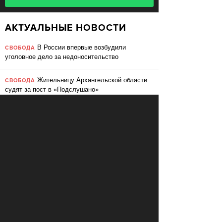
АКТУАЛЬНЫЕ НОВОСТИ
В России впервые возбудили
СВОБОДА
уголовное дело за недоносительство
Жительницу Архангельской области
СВОБОДА
судят за пост в «Подслушано»
В ЕС призвали ввести билль о
ПЕРЕМЕНЫ
правах для роботов
Сбербанк заменит три тысячи
ПЕРЕМЕНЫ
сотрудников роботами
«Пакет Яровой» вошёл в топ-10
СВОБОДА
мировых угроз инновационному развитию
Слушать: Зимний микс Кедра
КУЛЬТУРА
Ливанского