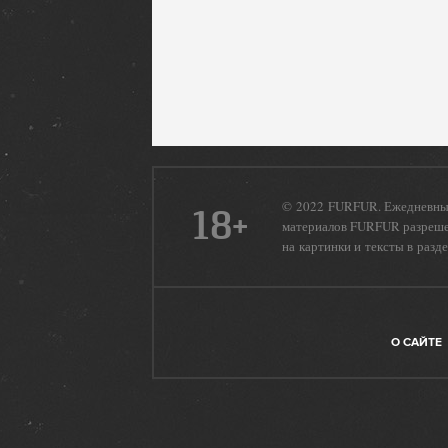
© 2022 FURFUR. Ежедневный
18+
материалов FURFUR разрешен
на картинки и тексты в разд
О САЙТЕ