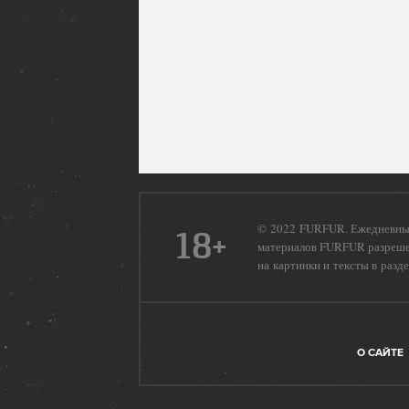
© 2022 FURFUR. Ежедневный
18+
материалов FURFUR разрешен
на картинки и тексты в разд
О САЙТЕ