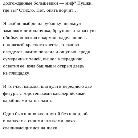
долгожданные большевики — миф? Пушки,
где вы? Стихло. Нет, опять ворчит…
Я злобно выбросил рубашку, щелкнул
замочком чемоданчика, браунинг и запасную
обойму положил в карман, надел шинель
с повязкой красного креста, тоскливо
огляделся, лампу погасил и ощупью, среди
сумеречных теней, вышел в переднюю,
осветил ее, взял башлык и открыл дверь
на площадку.
И тотчас, кашляя, шагнули в переднюю две
фигуры с коротенькими кавалерийскими
карабинами за плечами.
Один был в шпорах, другой без шпор, оба
в папахах с синими шлыками, лихо
свешивающимися на щеки.