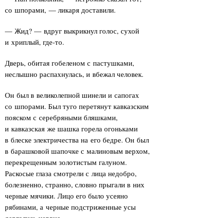
со шпорами, — ликаря доставили.
— Жид? — вдруг выкрикнул голос, сухой
и хриплый, где-то.
Дверь, обитая гобеленом с пастушками,
неслышно распахнулась, и вбежал человек.
Он был в великолепной шинели и сапогах
со шпорами. Был туго перетянут кавказским
пояском с серебряными бляшками,
и кавказская же шашка горела огоньками
в блеске электричества на его бедре. Он был
в барашковой шапочке с малиновым верхом,
перекрещенным золотистым галуном.
Раскосые глаза смотрели с лица недобро,
болезненно, странно, словно прыгали в них
черные мячики. Лицо его было усеяно
рябинами, а черные подстриженные усы