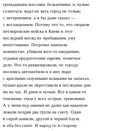
громадными массами, большевики, и, нужно
сознаться, ждал их весь город не только
с нетерпеннем, а я бы даже сказал —
с восхищением. Потому что то, что творили
петлюровские войска в Киеве в этот
последний месяц их пребывания, уму
непостижимо. Погромы закипали
поминутно, убивали кого-то ежедневно,
отдавая предпочтение евреям, понятное
дело. Что-то реквизировали, по городу
носились автомобили и в них люди
с красными галунными шлыками на папахах,
пушки вдали не переставали в последние дни
ни на час. И днем и ночью. Все в каком-то
томлении, глаза у всех острые, тревожные.
А у меня под окнами не далее как накануне
лежали полдня два трупа на снегу. Один
в серой шинели, другой в черной блузе,
и оба без сапог. И народ то в сторону