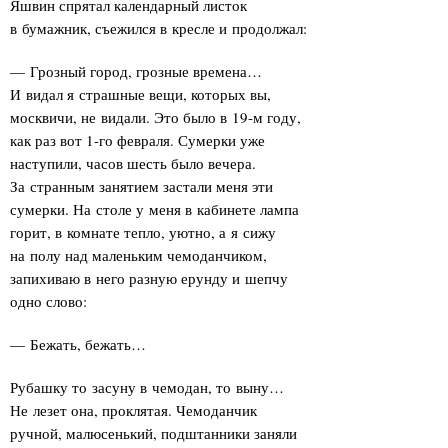
Яшвин спрятал календарный листок
в бумажник, съежился в кресле и продолжал:
— Грозный город, грозные времена…
И видал я страшные вещи, которых вы,
москвичи, не видали. Это было в 19-м году,
как раз вот 1-го февраля. Сумерки уже
наступили, часов шесть было вечера.
За странным занятием застали меня эти
сумерки. На столе у меня в кабинете лампа
горит, в комнате тепло, уютно, а я сижу
на полу над маленьким чемоданчиком,
запихиваю в него разную ерунду и шепчу
одно слово:
— Бежать, бежать…
Рубашку то засуну в чемодан, то выну…
Не лезет она, проклятая. Чемоданчик
ручной, малюсенький, подштанники заняли