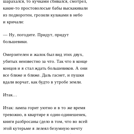
шарахался, то кучками сбивался, смотрел,
какие-то простоволосые бабы выскакивали
из подворотен, грозили кулаками в небо
и кричали:
— Ну, погодите. Придут, придут
большевики.
Омерзителен и жалок был вид этих двух,
убитых неизвестно за что. Так что в конце
концов и я стал ждать большевиков. А они
все ближе и ближе. Даль гаснет, и пушки
вдали ворчат, как будто в утробе земли.
Итак…
Итак: лампа горит уютно и в то же время
тревожно, в квартире я один-одинешенек,
книги разбросаны (дело в том, что во всей
этой кутерьме я лелеял безумную мечту