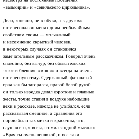
«валькирии» и «севильского цирюльника».
Дело, конечно, не в обуви, а в другом:
интересовал он меня одним необычайным
свойством своим — молчаливый
и несомненно скрытный человек,
в некоторых случаях он становился
замечательным рассказчиком. Говорил очень
спокойно, без вычур, без обывательских
тягот и блеяния, «мня-я» и всегда на очень
интересную тему. Сдержанный, фатоватый
врач как бы загорался, правой белой рукой
он только изредка делал короткие и плавные
жесты, точно ставил в воздухе небольшие
вехи в рассказе, никогда не улыбался, если
рассказывал смешное, а сравнения его
порою были так метки и красочны, что,
слушая его, я всегда томился одной мыслью:
«Врач ты очень неплохой, и все-таки