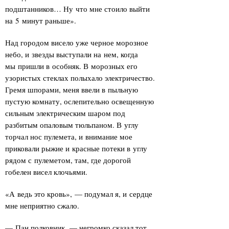
подштанников… Ну что мне стоило выйти
на 5 минут раньше».
Над городом висело уже черное морозное
небо, и звезды выступали на нем, когда
мы пришли в особняк. В морозных его
узористых стеклах полыхало электричество.
Гремя шпорами, меня ввели в пыльную
пустую комнату, ослепительно освещенную
сильным электрическим шаром под
разбитым опаловым тюльпаном. В углу
торчал нос пулемета, и внимание мое
приковали рыжие и красные потеки в углу
рядом с пулеметом, там, где дорогой
гобелен висел клочьями.
«А ведь это кровь», — подумал я, и сердце
мне неприятно сжало.
— Пан полковник, — негромко сказал тот,