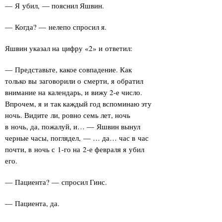
— Я убил, — пояснил Яшвин.
— Когда? — нелепо спросил я.
Яшвин указал на цифру «2» и ответил:
— Представьте, какое совпадение. Как
только вы заговорили о смерти, я обратил
внимание на календарь, и вижу 2-е число.
Впрочем, я и так каждый год вспоминаю эту
ночь. Видите ли, ровно семь лет, ночь
в ночь, да, пожалуй, и… — Яшвин вынул
черные часы, поглядел, — … да… час в час
почти, в ночь с 1-го на 2-е февраля я убил
его.
— Пациента? — спросил Гинс.
— Пациента, да.