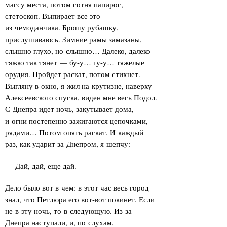
массу места, потом сотня папирос,
стетоскоп. Выпирает все это
из чемоданчика. Брошу рубашку,
прислушиваюсь. Зимние рамы замазаны,
слышно глухо, но слышно… Далеко, далеко
тяжко так тянет — бу-у… гу-у… тяжелые
орудия. Пройдет раскат, потом стихнет.
Выгляну в окно, я жил на крутизне, наверху
Алексеевского спуска, виден мне весь Подол.
С Днепра идет ночь, закутывает дома,
и огни постепенно зажигаются цепочками,
рядами… Потом опять раскат. И каждый
раз, как ударит за Днепром, я шепчу:
— Дай, дай, еще дай.
Дело было вот в чем: в этот час весь город
знал, что Петлюра его вот-вот покинет. Если
не в эту ночь, то в следующую. Из-за
Днепра наступали, и, по слухам,