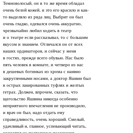
Темноволосый, он в то же время обладал
очень белой кожей, и это его красило и как-
то выделяло из ряда лиц. Выбрит он был
очень гладко, одевался очень аккуратно,
чрезвычайно любил ходить в театр
и о театре если рассказывал, то с большим
вкусом и знанием. Отличался он от всех
наших ординаторов, и сейчас у меня
в гостях, прежде всего обувью. Нас было
пять человек в комнате, и четверо из нас
в дешевых ботинках из хрома с наивно
закругленными носами, а доктор Яшвин был
в острых лакированных туфлях и желтых
гетрах. Должен, впрочем, сказать, что
щегольство Яшвина никогда особенно
неприятного впечатления не производило,
и врач он был, надо отдать ему
справедливость, очень хороший. Смелый,
удачливый и, главное, успевающий читать,
несмотря на постоянные посещения