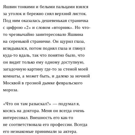
Яшвин тонкими и белыми пальцами взялся
за уголок и бережно снял верхннй листок.
Под ним оказалась дешевенькая страничка
с цифрою «2» и словом «вторник». Но что-
то чрезвычайно заинтересовало Яшвина
на серенькой страничке. Он щурил глаза,
вглядывался, потом поднял глаза и глянул
куда-то вдаль, так что понятно было, что
он видит только ему одному доступную,
загадочную картину где-то за стеной моей
комнаты, а может быть, и далеко за ночной
Москвой в грозной дымке февральского
мороза.
«Что он там разыскал?» — подумал я,
косясь на доктора. Меня он всегда очень
интересовал. Внешность его как-то
не соответствовала его профессии. Всегда
его незнакомые принимали за актера.