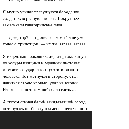
Я мутно увидал трясущуюся бороденку,
солдатскую рваную шинель. Вокруг нее
замелькали кавалерийские лица.
— Дезертир? — пропел знакомый мне уже
голос с хрипотцой, — их ты, зараза, зараза.
Я видел, как полковник, дергая ртом, вынул
из кобуры изящный и мрачный пистолет
и рукоятью ударил в лицо этого рваного
человека. Тот метнулся в сторону, стал
давиться своею кровью, упал на колени.
Из глаз его потоком побежали слезы…
А потом сгинул белый заиндевевший город,
потянулась по берегу окаменевшего черного
и таинственного Днепра дорога,
окаймленнап деревьями, и по дороге шел,
растянувшись змеей, первый конный полк.