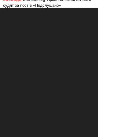
СВОБОДА
судят за пост в «Подслушано»
В ЕС призвали ввести билль о
ПЕРЕМЕНЫ
правах для роботов
Сбербанк заменит три тысячи
ПЕРЕМЕНЫ
сотрудников роботами
«Пакет Яровой» вошёл в топ-10
СВОБОДА
мировых угроз инновационному развитию
Слушать: Зимний микс Кедра
КУЛЬТУРА
Ливанского
В Ярославле объявили «день без
СВОБОДА
абортов»
КОММЕНТАРИИ