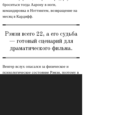
броситься тогда Аарону в ноги,
командировка в Ноттингем, возвращение на
месяц в Кардифф.
Рэмзи всего 22, а его судьба
— готовый сценарий для
драматического фильма.
Венгер вслух опасался за физическое и
психологическое состояние Рэмзи, поэтому в
разгар восстановительных процедур
предложил тому новый контракт. Было
неясно, сможет ли Аарон вообще
продолжать играть в футбол, а если сможет
— то на каком уровне, но Венгер не мог
поступить по-другому. Рэмзи еще
подростком доверил свою карьеру и судьбу