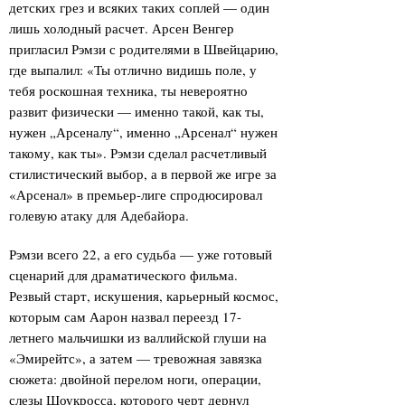
детских грез и всяких таких соплей — один
лишь холодный расчет. Арсен Венгер
пригласил Рэмзи с родителями в Швейцарию,
где выпалил: «Ты отлично видишь поле, у
тебя роскошная техника, ты невероятно
развит физически — именно такой, как ты,
нужен „Арсеналу“, именно „Арсенал“ нужен
такому, как ты». Рэмзи сделал расчетливый
стилистический выбор, а в первой же игре за
«Арсенал» в премьер-лиге спродюсировал
голевую атаку для Адебайора.
Рэмзи всего 22, а его судьба — уже готовый
сценарий для драматического фильма.
Резвый старт, искушения, карьерный космос,
которым сам Аарон назвал переезд 17-
летнего мальчишки из валлийской глуши на
«Эмирейтс», а затем — тревожная завязка
сюжета: двойной перелом ноги, операции,
слезы Шоукросса, которого черт дернул