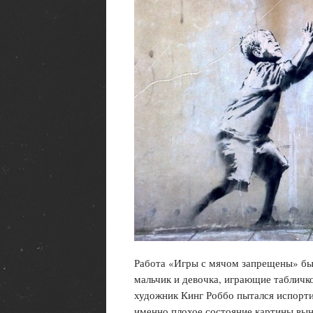
Работа «Игры с мячом запрещены» был
мальчик и девочка, играющие таблич
художник Кинг Роббо пытался испорти
именно плохое состояние картины вын