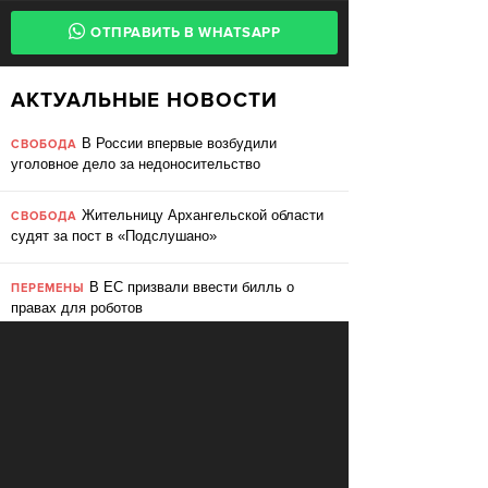
ОТПРАВИТЬ В WHATSAPP
АКТУАЛЬНЫЕ НОВОСТИ
В России впервые возбудили
СВОБОДА
уголовное дело за недоносительство
Жительницу Архангельской области
СВОБОДА
судят за пост в «Подслушано»
В ЕС призвали ввести билль о
ПЕРЕМЕНЫ
правах для роботов
Сбербанк заменит три тысячи
ПЕРЕМЕНЫ
сотрудников роботами
«Пакет Яровой» вошёл в топ-10
СВОБОДА
мировых угроз инновационному развитию