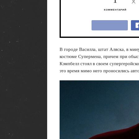
1
КОММЕНТАРИЙ
В городе Василла, штат Аляска, в ми
костюме Супермена, причем при обыск
Кэмпбелл стоял в своем супергеройско
это время мимо него проносились авт