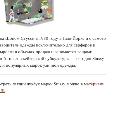
ом Шоном Стусси в 1980 году в Нью-Йорке и с самого
изводитель одежды исключительно для серферов и
выросла в объемах продаж и занимается вещами,
ой только скейтерской субкультуры — сегодня Stussy
х и популярных марок уличной одежды.
треть летний лукбук марки Stussy можно в
материале
UR
.