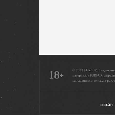
© 2022 FURFUR. Ежедневный
18+
материалов FURFUR разрешен
на картинки и тексты в разд
О САЙТЕ