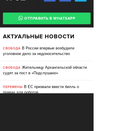
ОТПРАВИТЬ В WHATSAPP
АКТУАЛЬНЫЕ НОВОСТИ
В России впервые возбудили
СВОБОДА
уголовное дело за недоносительство
Жительницу Архангельской области
СВОБОДА
судят за пост в «Подслушано»
В ЕС призвали ввести билль о
ПЕРЕМЕНЫ
правах для роботов
Сбербанк заменит три тысячи
ПЕРЕМЕНЫ
сотрудников роботами
«Пакет Яровой» вошёл в топ-10
СВОБОДА
мировых угроз инновационному развитию