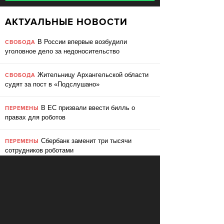
АКТУАЛЬНЫЕ НОВОСТИ
В России впервые возбудили
СВОБОДА
уголовное дело за недоносительство
Жительницу Архангельской области
СВОБОДА
судят за пост в «Подслушано»
В ЕС призвали ввести билль о
ПЕРЕМЕНЫ
правах для роботов
Сбербанк заменит три тысячи
ПЕРЕМЕНЫ
сотрудников роботами
«Пакет Яровой» вошёл в топ-10
СВОБОДА
мировых угроз инновационному развитию
Слушать: Зимний микс Кедра
КУЛЬТУРА
Ливанского