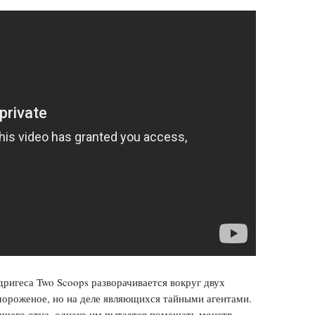
ригеса Two Scoops разворачивается вокруг двух
ороженое, но на деле являющихся тайными агентами.
вшего отца, однако им пытается помешать монстр,