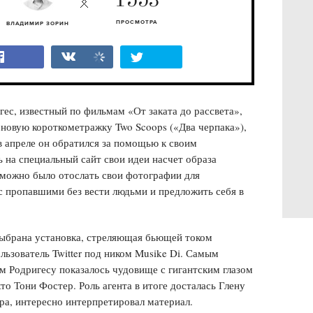
1553
ПРОСМОТРА
ВЛАДИМИР ЗОРИН
ес, известный по фильмам «От заката до рассвета»,
 новую короткометражку Two Scoops («Два черпака»),
в апреле он обратился за помощью к своим
 на специальный сайт свои идеи насчет образа
 можно было отослать свои фотографии для
 с пропавшими без вести людьми и предложить себя в
 выбрана установка, стреляющая бьющей током
льзователь Twitter под ником Musike Di. Самым
 Родригесу показалось чудовище с гигантским глазом
то Тони Фостер. Роль агента в итоге досталась Глену
ра, интересно интерпретировал материал.