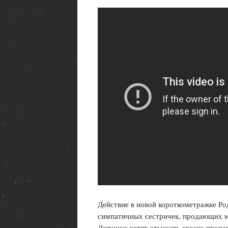
Действие в новой короткометражке Род
симпатичных сестричек, продающих м
Девушки хотят отыскать своего пропа