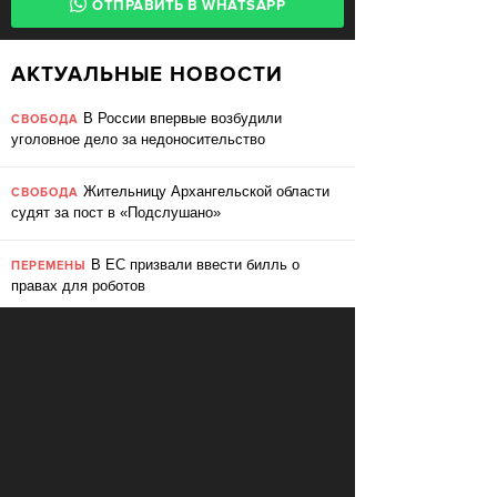
ОТПРАВИТЬ В WHATSAPP
АКТУАЛЬНЫЕ НОВОСТИ
В России впервые возбудили
СВОБОДА
уголовное дело за недоносительство
Жительницу Архангельской области
СВОБОДА
судят за пост в «Подслушано»
В ЕС призвали ввести билль о
ПЕРЕМЕНЫ
правах для роботов
Сбербанк заменит три тысячи
ПЕРЕМЕНЫ
сотрудников роботами
«Пакет Яровой» вошёл в топ-10
СВОБОДА
мировых угроз инновационному развитию
Слушать: Зимний микс Кедра
КУЛЬТУРА