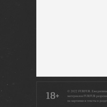
© 2022 FURFUR. Ежедневный
18+
материалов FURFUR разрешен
на картинки и тексты в разд