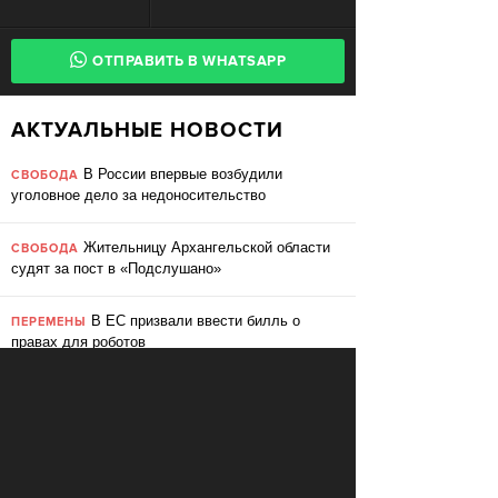
ОТПРАВИТЬ В WHATSAPP
АКТУАЛЬНЫЕ НОВОСТИ
В России впервые возбудили
СВОБОДА
уголовное дело за недоносительство
Жительницу Архангельской области
СВОБОДА
судят за пост в «Подслушано»
В ЕС призвали ввести билль о
ПЕРЕМЕНЫ
правах для роботов
Сбербанк заменит три тысячи
ПЕРЕМЕНЫ
сотрудников роботами
«Пакет Яровой» вошёл в топ-10
СВОБОДА
мировых угроз инновационному развитию