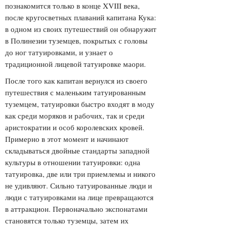
познакомится только в конце XVIII века,
после кругосветных плаваний капитана Кука:
в одном из своих путешествий он обнаружит
в Полинезии туземцев, покрытых с головы
до ног татуировками, и узнает о
традиционной лицевой татуировке маори.
После того как капитан вернулся из своего
путешествия с маленьким татуированным
туземцем, татуировки быстро входят в моду
как среди моряков и рабочих, так и среди
аристократии и особ королевских кровей.
Примерно в этот момент и начинают
складываться двойные стандарты западной
культуры в отношении татуировки: одна
татуировка, две или три приемлемы и никого
не удивляют. Сильно татуированные люди и
люди с татуировками на лице превращаются
в аттракцион. Первоначально экспонатами
становятся только туземцы, затем их