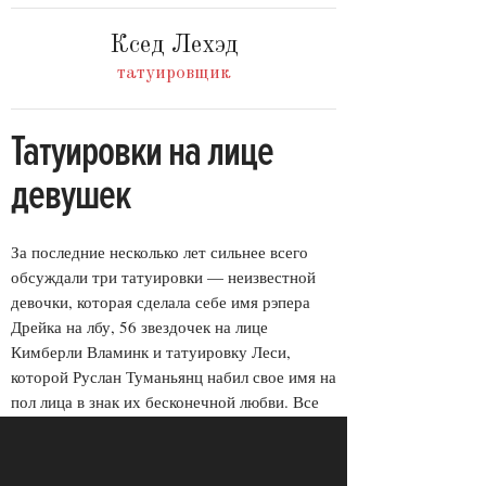
Ксед Лехэд
татуировщик
Татуировки на лице
девушек
За последние несколько лет сильнее всего
обсуждали три татуировки — неизвестной
девочки, которая сделала себе имя рэпера
Дрейка на лбу, 56 звездочек на лице
Кимберли Вламинк и татуировку Леси,
которой Руслан Туманьянц набил свое имя на
пол лица в знак их бесконечной любви. Все
три героини пожалели о своих татуировках
— Леся быстро рассталась с Русланом и
татуировка перестала быть актуальной,