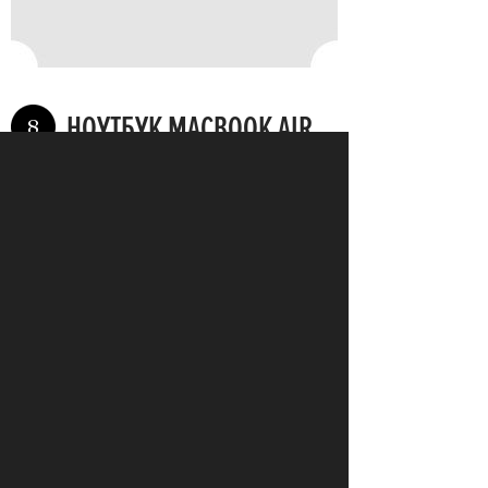
НОУТБУК MACBOOK AIR
8
ЦЕНА: 29 000 рублей
Описание:
Apple MacBook Air 13. 2011 год.
Процессор: Core i5 1700 Mhz. Диагональ: 13,3
дюйма. Состоянее идеальное, без царапин и вмятин.
Узнать подробнее и связаться с продавцом