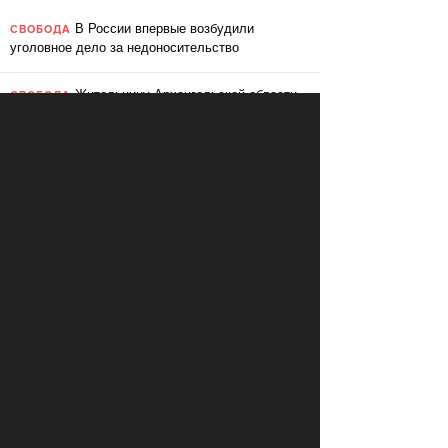
В России впервые возбудили
СВОБОДА
уголовное дело за недоносительство
Жительницу Архангельской области
СВОБОДА
судят за пост в «Подслушано»
В ЕС призвали ввести билль о
ПЕРЕМЕНЫ
правах для роботов
Сбербанк заменит три тысячи
ПЕРЕМЕНЫ
сотрудников роботами
«Пакет Яровой» вошёл в топ-10
СВОБОДА
мировых угроз инновационному развитию
Слушать: Зимний микс Кедра
КУЛЬТУРА
Ливанского
В Ярославле объявили «день без
СВОБОДА
абортов»