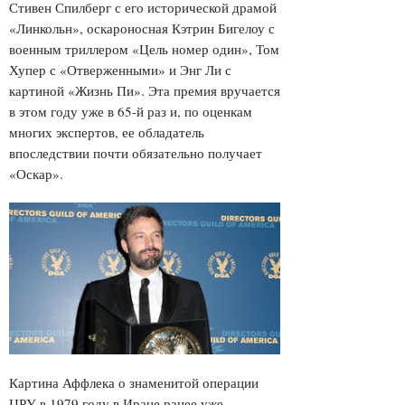
Стивен Спилберг с его исторической драмой
«Линкольн», оскароносная Кэтрин Бигелоу с
военным триллером «Цель номер один», Том
Хупер с «Отверженными» и Энг Ли с
картиной «Жизнь Пи». Эта премия вручается
в этом году уже в 65-й раз и, по оценкам
многих экспертов, ее обладатель
впоследствии почти обязательно получает
«Оскар».
Картина Аффлека о знаменитой операции
ЦРУ в 1979 году в Иране ранее уже