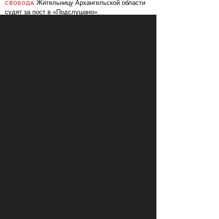
Жительницу Архангельской области
СВОБОДА
судят за пост в «Подслушано»
В ЕС призвали ввести билль о
ПЕРЕМЕНЫ
правах для роботов
Сбербанк заменит три тысячи
ПЕРЕМЕНЫ
сотрудников роботами
«Пакет Яровой» вошёл в топ-10
СВОБОДА
мировых угроз инновационному развитию
Слушать: Зимний микс Кедра
КУЛЬТУРА
Ливанского
В Ярославле объявили «день без
СВОБОДА
абортов»
КОММЕНТАРИИ