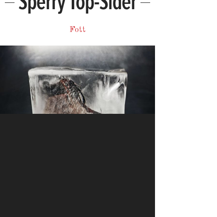
Sperry Top-Sider
Fott
Nike
Nike