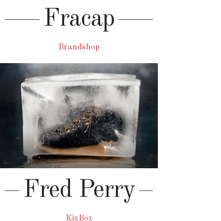
Fracap
Brandshop
Fred Perry
KixBox