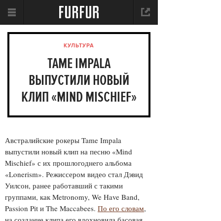
КУЛЬТУРА
TAME IMPALA
ВЫПУСТИЛИ НОВЫЙ
КЛИП «MIND MISCHIEF»
Австралийские рокеры Tame Impala
выпустили новый клип на песню «Mind
Mischief» с их прошлогоднего альбома
«Lonerism». Режиссером видео стал Дэвид
Уилсон, ранее работавший с такими
группами, как Metronomy, We Have Band,
Passion Pit и The Maccabees.
По его словам
,
на создание клипа его вдохновила басовая