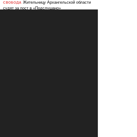
Жительницу Архангельской области
СВОБОДА
судят за пост в «Подслушано»
В ЕС призвали ввести билль о
ПЕРЕМЕНЫ
правах для роботов
Сбербанк заменит три тысячи
ПЕРЕМЕНЫ
сотрудников роботами
«Пакет Яровой» вошёл в топ-10
СВОБОДА
мировых угроз инновационному развитию
Слушать: Зимний микс Кедра
КУЛЬТУРА
Ливанского
В Ярославле объявили «день без
СВОБОДА
абортов»
КОММЕНТАРИИ