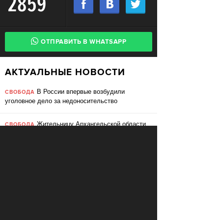
2859
ОТПРАВИТЬ В WHATSAPP
АКТУАЛЬНЫЕ НОВОСТИ
В России впервые возбудили
СВОБОДА
уголовное дело за недоносительство
Жительницу Архангельской области
СВОБОДА
судят за пост в «Подслушано»
В ЕС призвали ввести билль о
ПЕРЕМЕНЫ
правах для роботов
Сбербанк заменит три тысячи
ПЕРЕМЕНЫ
сотрудников роботами