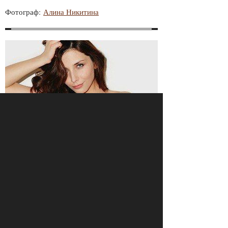
Фотограф:
Алина Никитина
Не пропустите
предыдущую страницу
календаря FURFUR
— май 2013 года
с Галей в главной роли.
ПРОСМОТРЫ
ПОДЕЛИТЕСЬ С ДРУЗЬЯМИ