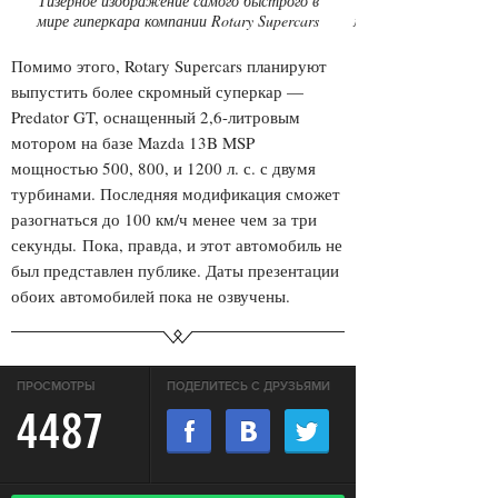
Тизерное изображение самого быстрого в
Тизерное изображени
мире гиперкара компании Rotary Supercars
мире гиперкара компа
Помимо этого, Rotary Supercars планируют
выпустить более скромный суперкар —
Predator GT, оснащенный 2,6-литровым
мотором на базе Mazda 13B MSP
мощностью 500, 800, и 1200 л. с. с двумя
турбинами. Последняя модификация сможет
разогнаться до 100 км/ч менее чем за три
секунды. Пока, правда, и этот автомобиль не
был представлен публике. Даты презентации
обоих автомобилей пока не озвучены.
ПРОСМОТРЫ
ПОДЕЛИТЕСЬ С ДРУЗЬЯМИ
4487