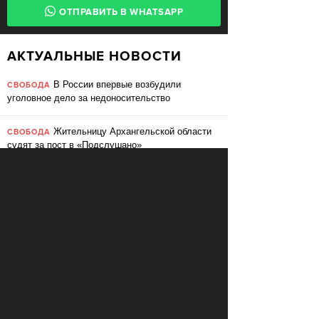
ОТПРАВИТЬ В WHATSAPP
АКТУАЛЬНЫЕ НОВОСТИ
В России впервые возбудили
СВОБОДА
уголовное дело за недоносительство
Жительницу Архангельской области
СВОБОДА
судят за пост в «Подслушано»
В ЕС призвали ввести билль о
ПЕРЕМЕНЫ
правах для роботов
Сбербанк заменит три тысячи
ПЕРЕМЕНЫ
сотрудников роботами
«Пакет Яровой» вошёл в топ-10
СВОБОДА
мировых угроз инновационному развитию