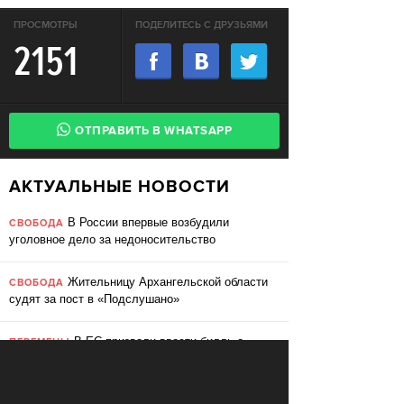
ПРОСМОТРЫ
ПОДЕЛИТЕСЬ С ДРУЗЬЯМИ
2151
ОТПРАВИТЬ В WHATSAPP
АКТУАЛЬНЫЕ НОВОСТИ
В России впервые возбудили
СВОБОДА
уголовное дело за недоносительство
Жительницу Архангельской области
СВОБОДА
судят за пост в «Подслушано»
В ЕС призвали ввести билль о
ПЕРЕМЕНЫ
правах для роботов
Сбербанк заменит три тысячи
ПЕРЕМЕНЫ