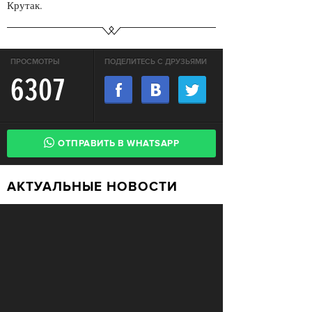
Крутак.
ПРОСМОТРЫ
ПОДЕЛИТЕСЬ С ДРУЗЬЯМИ
6307
ОТПРАВИТЬ В WHATSAPP
АКТУАЛЬНЫЕ НОВОСТИ
В России впервые возбудили
СВОБОДА
уголовное дело за недоносительство
Жительницу Архангельской области
СВОБОДА
судят за пост в «Подслушано»
В ЕС призвали ввести билль о
ПЕРЕМЕНЫ