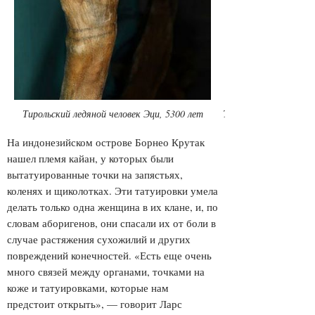
Тирольский ледяной человек Эци, 5300 лет
Тирольский ледяной ч
На индонезийском острове Борнео Крутак
нашел племя кайан, у которых были
вытатуированные точки на запястьях,
коленях и щиколотках. Эти татуировки умела
делать только одна женщина в их клане, и, по
словам аборигенов, они спасали их от боли в
случае растяжения сухожилий и других
повреждений конечностей. «Есть еще очень
много связей между органами, точками на
коже и татуировками, которые нам
предстоит открыть», — говорит Ларс