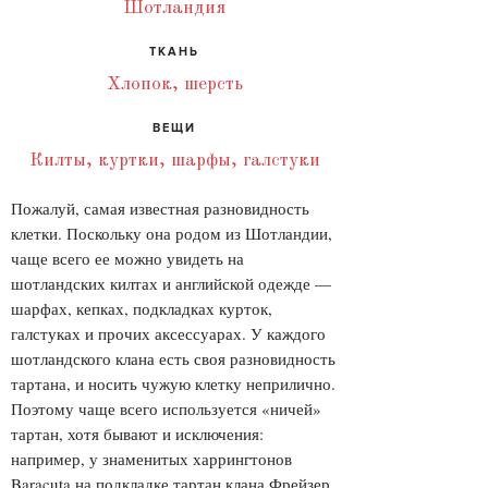
Шотландия
ТКАНЬ
Хлопок, шерсть
ВЕЩИ
Килты, куртки, шарфы, галстуки
Пожалуй, самая известная разновидность
клетки. Поскольку она родом из Шотландии,
чаще всего ее можно увидеть на
шотландских килтах и английской одежде —
шарфах, кепках, подкладках курток,
галстуках и прочих аксессуарах. У каждого
шотландского клана есть своя разновидность
тартана, и носить чужую клетку неприлично.
Поэтому чаще всего используется «ничей»
тартан, хотя бывают и исключения:
например, у знаменитых харрингтонов
Baracuta на подкладке тартан клана Фрейзер.