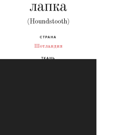
лапка
(Houndstooth)
СТРАНА
Шотландия
ТКАНЬ
Твид, шерсть, хлопок
ВЕЩИ
Галстуки, пиджаки, кепки, жилеты,
шарфы
По-английски называется «песьим зубом» —
известная клетка, часто встречающаяся на
шотландском твиде. Получила свое название,
потому что действительно похожа на следы