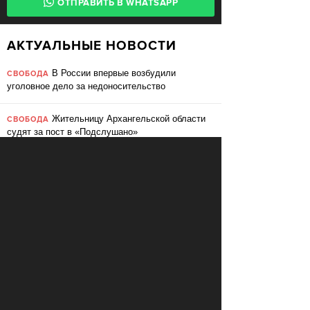
ОТПРАВИТЬ В WHATSAPP
АКТУАЛЬНЫЕ НОВОСТИ
В России впервые возбудили
СВОБОДА
уголовное дело за недоносительство
Жительницу Архангельской области
СВОБОДА
судят за пост в «Подслушано»
В ЕС призвали ввести билль о
ПЕРЕМЕНЫ
правах для роботов
Сбербанк заменит три тысячи
ПЕРЕМЕНЫ
сотрудников роботами
«Пакет Яровой» вошёл в топ-10
СВОБОДА
мировых угроз инновационному развитию
Слушать: Зимний микс Кедра
КУЛЬТУРА