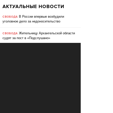
АКТУАЛЬНЫЕ НОВОСТИ
В России впервые возбудили
СВОБОДА
уголовное дело за недоносительство
Жительницу Архангельской области
СВОБОДА
судят за пост в «Подслушано»
В ЕС призвали ввести билль о
ПЕРЕМЕНЫ
правах для роботов
Сбербанк заменит три тысячи
ПЕРЕМЕНЫ
сотрудников роботами
«Пакет Яровой» вошёл в топ-10
СВОБОДА
мировых угроз инновационному развитию
Слушать: Зимний микс Кедра
КУЛЬТУРА
Ливанского