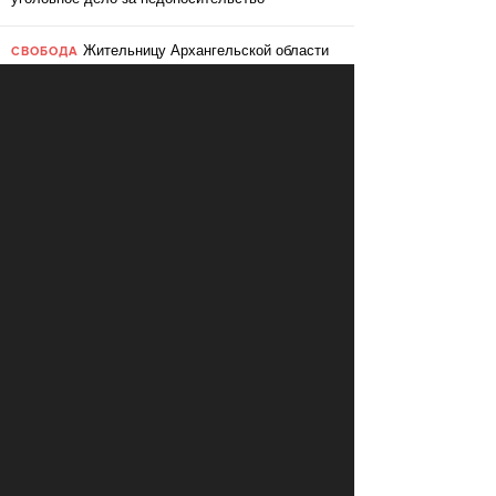
Жительницу Архангельской области
СВОБОДА
судят за пост в «Подслушано»
В ЕС призвали ввести билль о
ПЕРЕМЕНЫ
правах для роботов
Сбербанк заменит три тысячи
ПЕРЕМЕНЫ
сотрудников роботами
«Пакет Яровой» вошёл в топ-10
СВОБОДА
мировых угроз инновационному развитию
Слушать: Зимний микс Кедра
КУЛЬТУРА
Ливанского
В Ярославле объявили «день без
СВОБОДА
абортов»