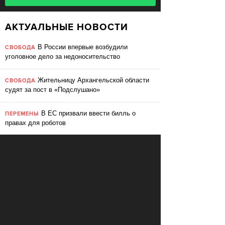
АКТУАЛЬНЫЕ НОВОСТИ
В России впервые возбудили
СВОБОДА
уголовное дело за недоносительство
Жительницу Архангельской области
СВОБОДА
судят за пост в «Подслушано»
В ЕС призвали ввести билль о
ПЕРЕМЕНЫ
правах для роботов
Сбербанк заменит три тысячи
ПЕРЕМЕНЫ
сотрудников роботами
«Пакет Яровой» вошёл в топ-10
СВОБОДА
мировых угроз инновационному развитию
Слушать: Зимний микс Кедра
КУЛЬТУРА
Ливанского