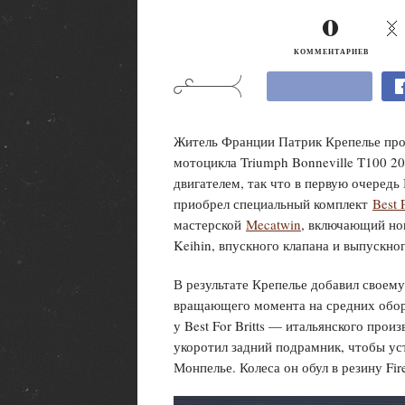
0
КОММЕНТАРИЕВ
Житель Франции Патрик Крепелье про
мотоцикла Triumph Bonneville T100 20
двигателем, так что в первую очередь
приобрел специальный комплект
Best 
мастерской
Mecatwin
, включающий но
Keihin, впускного клапана и выпускног
В результате Крепелье добавил своем
вращающего момента на средних обор
у Best For Britts — итальянского прои
укоротил задний подрамник, чтобы ус
Монпелье. Колеса он обул в резину Fir