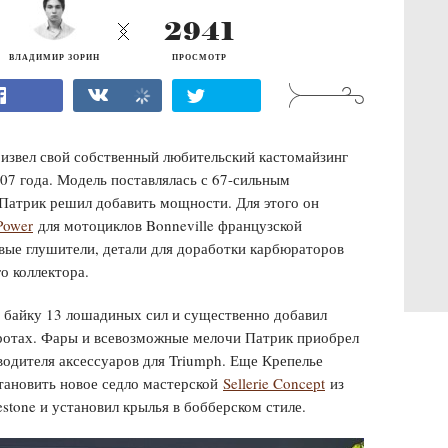
2941
ВЛАДИМИР ЗОРИН
ПРОСМОТР
извел свой собственный любительский кастомайзинг
07 года. Модель поставлялась с 67-сильным
 Патрик решил добавить мощности. Для этого он
Power
для мотоциклов Bonneville французской
вые глушители, детали для доработки карбюраторов
о коллектора.
у байку 13 лошадиных сил и существенно добавил
отах. Фары и всевозможные мелочи Патрик приобрел
зводителя аксессуаров для Triumph. Еще Крепелье
тановить новое седло мастерской
Sellerie Concept
из
estone и установил крылья в бобберском стиле.