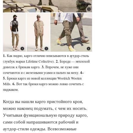
1.
Как видно, карго отлично вписываются в аутдор-стиль
(лукбук марки Lifetime Collective).
2.
Борода — неплохой
довесок к брюкам карго.
3.
В
прочем, не хуже они
сочетаются и с железными усами и пальто на меху.
4
–
5.
Брюки карго из новой коллекции Woolrich Woolen
Mills.
6.
Вот так брюки карго можно ловко сочетать с
пиджаком.
Когда вы нашли карго пристойного кроя,
можно наконец подумать, с чем их носить.
Учитывая функциональную природу карго,
сами собой напрашиваются рабочий и
аутдор-стили одежды. Всевозможные