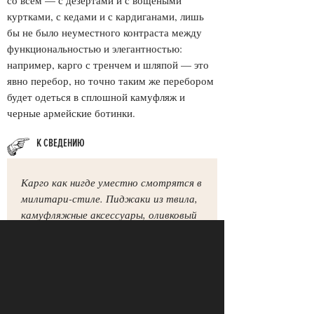
со всем — с дезертами и с вощеными
куртками, с кедами и с кардиганами, лишь
бы не было неуместного контраста между
функциональностью и элегантностью:
например, карго с тренчем и шляпой — это
явно перебор, но точно таким же перебором
будет одеться в сплошной камуфляж и
черные армейские ботинки.
Карго как нигде уместно смотрятся в
милитари-стиле. Пиджаки из твила,
камуфляжные аксессуары, оливковый
цвет, военные часы, рубашки с
погонами — все это замечательно
сочетается с карго, но только если вы
обладаете достаточно внушительной
внешностью, чтобы носить
милитари. Щуплым ребятам лучше