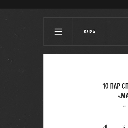
КЛУБ
10 ПАР С
«МА
20
4