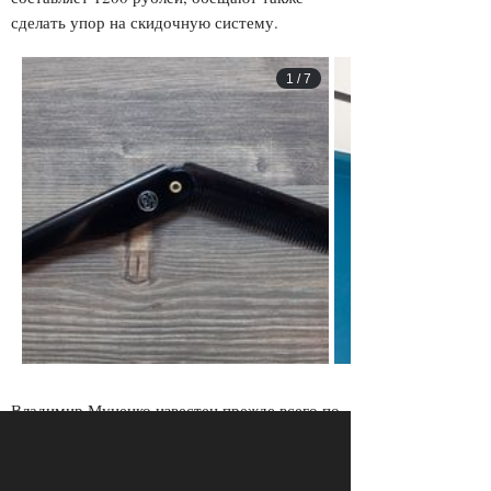
сделать упор на скидочную систему.
1
/
7
Владимир Муненко известен прежде всего по
его лайфстайл-блогу
Bruklig Mark
, который
он ведет совместно с совладельцем нового
барбершопа Виталием Камским. По его