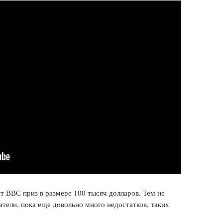
т ВВС приз в размере 100 тысяч долларов. Тем не
датели, пока еще довольно много недостатков, таких