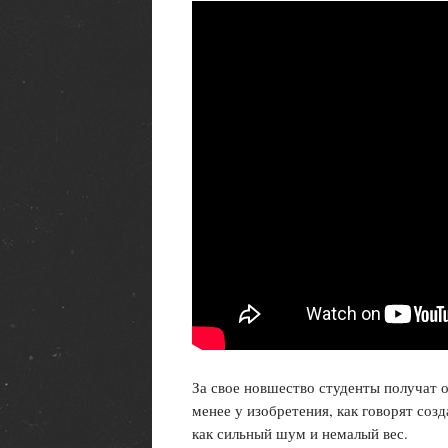
За свое новшество студенты получат о
менее у изобретения, как говорят соз
как сильный шум и немалый вес.