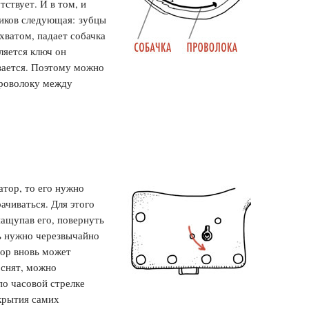
тствует. И в том, и
ников следующая: зубцы
ахватом, падает собачка
ляется ключ он
вается. Поэтому можно
проволоку между
тор, то его нужно
ачиваться. Для этого
нащупав его, повернуть
ь нужно черезвычайно
тор вновь может
 снят, можно
по часовой стрелке
ткрытия самих