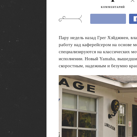
КОММЕНТАРИЙ
Пару недель назад Грег Хэйджмен, вл
работу над каферейсером на основе м
специализируются на классических мо
исполнении. Новый Yamaha, вышедший 
скоростным, надежным и безумно кр