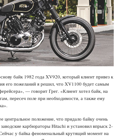
основу байк 1982 года XV920, который клиент привез к
ния его пожеланий я решил, что XV1100 будет самым
ерейсера», — говорит Грег. «Клиент хотел байк, на
гам, пересеч поле при необходимости, а также ему
ка».
ее центральное положение, что придало байку очень
заводские карбюраторы Hitachi и установил впрыск 2-
«Сейчас у байка феноменальный крутящий момент на