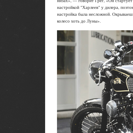
низах», — говорит Грег, «Он стартует 
настройкой "Харлеев" у дилера, поэт
настройка была несложной. Окрываешь 
колесо хоть до Луны».