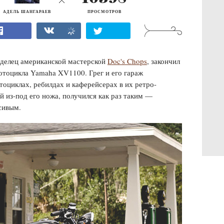
АДЕЛЬ ШАНГАРАЕВ
ПРОСМОТРОВ
аделец американской мастерской
Doc's Chops
, закончил
отоцикла Yamaha XV1100. Грег и его гараж
тоциклах, ребилдах и каферейсерах в их ретро-
из-под его ножа, получился как раз таким —
асивым.