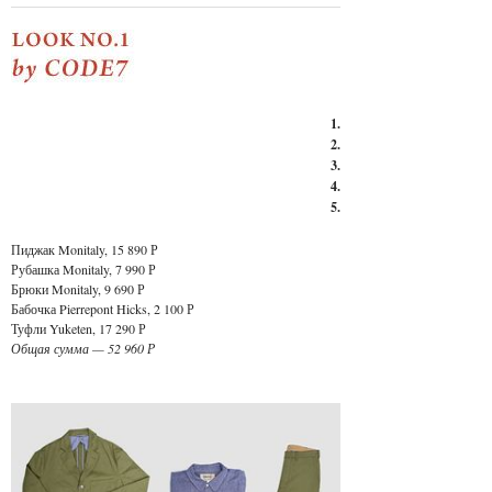
1.
2.
3.
4.
5.
Пиджак Monitaly
, 15 890 Р
Рубашка Monitaly
, 7 990 Р
Брюки Monitaly
, 9 690 Р
Бабочка Pierrepont Hicks
, 2 100 Р
Туфли Yuketen
, 17 290 Р
Общая сумма — 52 960 Р