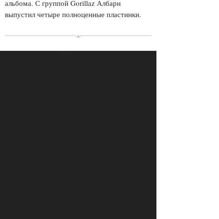
альбома. С группой Gorillaz Албарн
выпустил четыре полноценные пластинки.
ПРОСМОТРЫ
ПОДЕЛИТЕСЬ С ДРУЗЬЯМИ
2649
ОТПРАВИТЬ В WHATSAPP
КОММЕНТАРИИ
LOAD COMMENTS
Login to comment