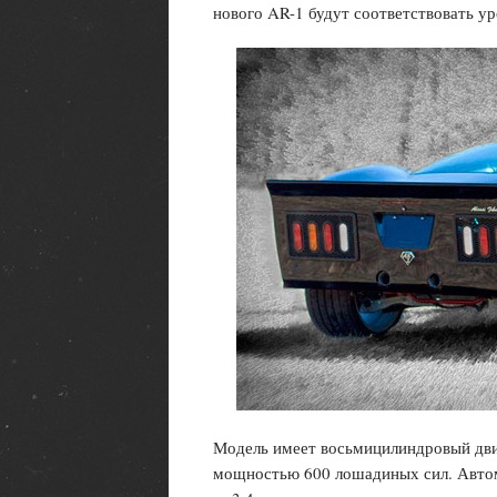
нового AR-1 будут соответствовать 
Модель имеет восьмицилиндровый двиг
мощностью 600 лошадиных сил. Автомо