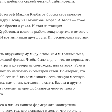
а потребления свежей местной рыбы исчезла.
фотограф Максим Курбатов бросил свое прежнее
андру Басову на Рыбинское "море". А Басов — тоже
се бросил и уехал. И стал настоящим
Курбатовым вошли в рыболовецкую артель и вместе с
И вот мы нашли друг друга. И пресноводная местная
вать окружающему миру о том, чем мы занимаемся,
ольшой фильм. Чтобы было видно, что, во-первых, это
утра и до вечера на снегоходах или катерах. Руки в
яют по несколько километров сетей. Во-вторых, это
100 лет не было возможности есть свежую местную
ьих, нам очень хотелось показать Басова и других
 тяжелым трудом добиваются чего-то такого
го.
ео о членах нашего фермерского кооператива
 о всех тех, кто вкалывает и делает что-то очень