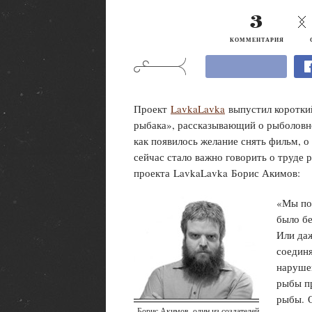
3
КОММЕНТАРИЯ
Проект
LavkaLavka
выпустил коротки
рыбака », рассказывающий о рыболов
как появилось желание снять фильм, о
сейчас стало важно говорить о труде 
проекта LavkaLavka Борис Акимов :
«Мы поч
было бе
Или даж
соедин
наруше
рыбы п
рыбы. О
Борис Акимов, один из создателей