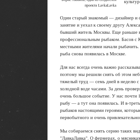
культур
проекта
LavkaLavka
Один старый знакомый — дизайнер и 
занятие и уехал к своему другу Алекс
бывший житель Москвы. Еще раньше в
профессиональным рыбаком. Басов с 
местными жителями начали рыбачить. 
рыба снова появилась в Москве.
Для нас всегда очень важно рассказы
поэтому мы решили снять об этом неб
тяжелый труд — семь дней в неделю с 
холодной воде часами. За день провер
очень большое событие. У нас почти 
рыбу — а тут она появилась. И в-трет
рыбаков настоящими героями, которые
первобытного и очень привлекательно
Мы собираемся снять серию таких вид
"ЛавкаЛавка". О фермерах, о мясниках,