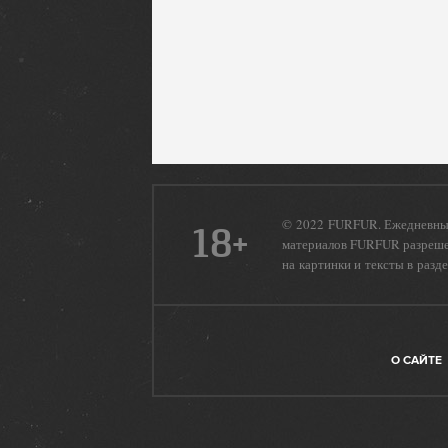
© 2022 FURFUR. Ежедневный
18+
материалов FURFUR разрешен
на картинки и тексты в разд
О САЙТЕ