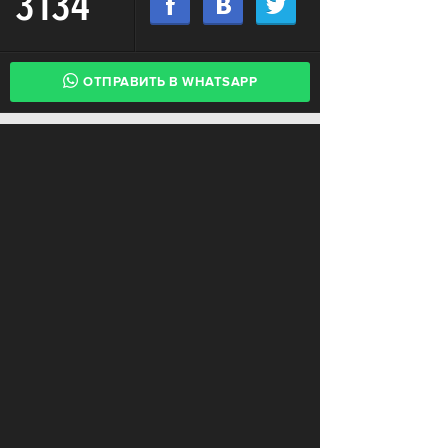
3134
ОТПРАВИТЬ В WHATSAPP
КОММЕНТАРИИ
LOAD COMMENTS
Login to comment
© 2015 FURFUR
Ежедневный молодежный интернет-сайт и сообщество его
читателей. Использование материалов FURFUR разрешено
только с предварительного согласия правообладателей. Все