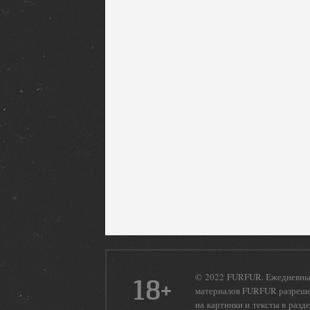
© 2022 FURFUR. Ежедневный
18+
материалов FURFUR разрешен
на картинки и тексты в разд